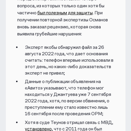
вопроса, из которых только один хотя бы
частично
был полезным для защиты
. При
получении повторной экспертизы Османов
вновь заказал рецензию, которая снова
выявила грубейшие нарушения:
Эксперт якобы обнаружил файл за 26
августа 2022 года, что дает основания
считать: телефон впервые использовали в
этот день, но каких-либо доказательств
эксперт не привел;
Данные о публикации объявления на
«Авито» указывают, что телефон мог
находиться у Джантуева уже 7 сентября
2022 года, хотя, по версии обвинения, о
преступлении ему стало известно лишь
16 сентября после проведения ОРМ;
Хотя в суде Теунов отрицал связь с МВД,
установлено
, что с 2011 года он был