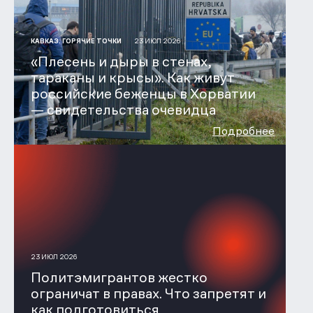
23 ИЮЛ 2026
КАВКАЗ. ГОРЯЧИЕ ТОЧКИ
«Плесень и дыры в стенах,
тараканы и крысы». Как живут
российские беженцы в Хорватии
— свидетельства очевидца
Подробнее
23 ИЮЛ 2026
Политэмигрантов жестко
ограничат в правах. Что запретят и
как подготовиться