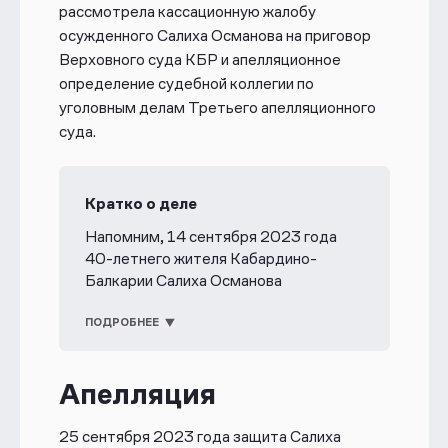
рассмотрела кассационную жалобу
осужденного Салиха Османова на приговор
Верховного суда КБР и апелляционное
определение судебной коллегии по
уголовным делам Третьего апелляционного
суда.
Кратко о деле
Напомним, 14 сентября 2023 года
40-летнего жителя Кабардино-
Балкарии Салиха Османова
приговорили
к девяти годам лишения
свободы по делу о покушении на
ПОДРОБНЕЕ
диверсию. В основе обвинения —
показания двух засекреченных
Апелляция
свидетелей и переписка в Viber, где,
согласно следствию, он высказывал
негативное отношение к войне в
25 сентября 2023 года защита Салиха