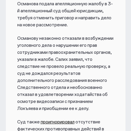
Украине.
Османова подала апелляционную жалобу в 3-
й апелляционный суд общей юрисдикции,
При этом один из двух свидетелей —
требуя отменить приговор и направить дело
Тахир Локьяев (псевдоним: Марат
на новое рассмотрение.
Магомедов) уехал из России из
соображений безопасности. После
Османову незаконно отказали в возбуждении
отъезда он прислал
видеообращение
,
уголовного дела о нарушении его прав
в котором подробно рассказал, как
сотрудниками правоохранительных органов,
силовики заставили их дать ложные
указали в жалобе. Салих заявил, что
показания против Османова.
следствие не провело реальную проверку, а
Другой свидетель «Артур Балаев»
суд не дождался результатов
рассказал
, что «ему на глаза попался
дополнительного расследования военного
смартфон Кармокова» (якобы
Следственного отдела и необоснованно
участника преступной группы) с
отказал в удовлетворении ходатайства об
перепиской в Viber, где «обсуждался
осмотре видеозаписи с признанием
джихад и диверсия на мосту». Тогда
Локъяева и приобщении ее к делу.
«Балаев» решил обратиться в
правоохранительные органы.
Суд также
проигнорировал
отсутствие
фактических противоправных действий в