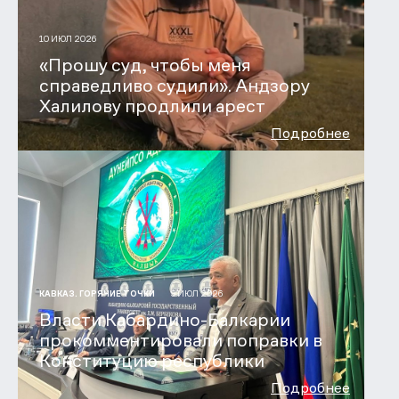
10 ИЮЛ 2026
«Прошу суд, чтобы меня
справедливо судили». Андзору
Халилову продлили арест
Подробнее
9 ИЮЛ 2026
КАВКАЗ. ГОРЯЧИЕ ТОЧКИ
Власти Кабардино-Балкарии
прокомментировали поправки в
Конституцию республики
Подробнее