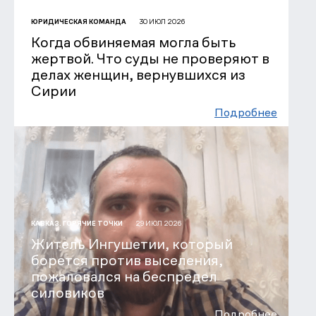
30 ИЮЛ 2026
ЮРИДИЧЕСКАЯ КОМАНДА
Когда обвиняемая могла быть
жертвой. Что суды не проверяют в
делах женщин, вернувшихся из
Сирии
Подробнее
29 ИЮЛ 2026
КАВКАЗ. ГОРЯЧИЕ ТОЧКИ
Житель Ингушетии, который
борется против выселения,
пожаловался на беспредел
силовиков
Подробнее