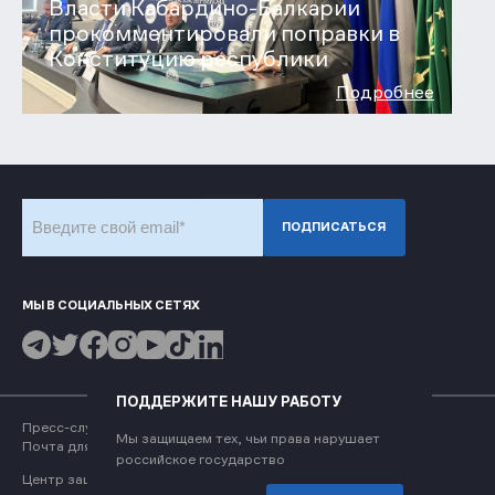
Власти Кабардино-Балкарии
прокомментировали поправки в
Конституцию республики
Подробнее
Subscribe to our newsletter
ПОДПИСАТЬСЯ
МЫ В СОЦИАЛЬНЫХ СЕТЯХ
ПОДДЕРЖИТЕ НАШУ РАБОТУ
Пресс-служба
press@memohrc.org
Мы защищаем тех, чьи права нарушает
Почта для обращений
coordinator@memohrc.org
российское государство
Центр защиты прав человека «Мемориал» использует