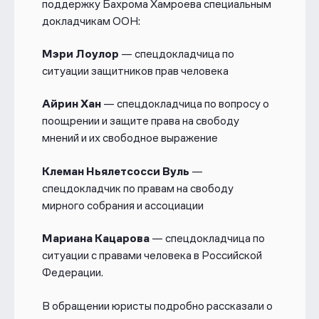
поддержку Бахрома Хамроева специальным
докладчикам ООН:
Мэри Лоулор
— спецдокладчица по
ситуации защитников прав человека
Айрин Хан
— спецдокладчица по вопросу о
поощрении и защите права на свободу
мнений и их свободное выражение
Клеман Ньялетсосси Вуль
—
спецдокладчик по правам на свободу
мирного собрания и ассоциации
Мариана Кацарова
— спецдокладчица по
ситуации с правами человека в Российской
Федерации.
В обращении юристы подробно рассказали о