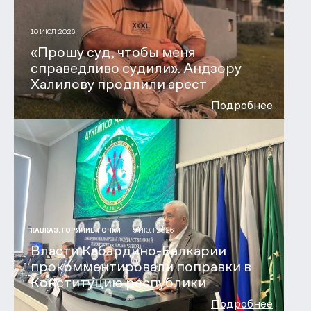
10 ИЮЛ 2026
«Прошу суд, чтобы меня
справедливо судили». Андзору
Халилову продлили арест
Подробнее
9 ИЮЛ 2026
КАВКАЗ. ГОРЯЧИЕ ТОЧКИ
Власти Кабардино-Балкарии
прокомментировали поправки в
Конституцию республики
Подробнее