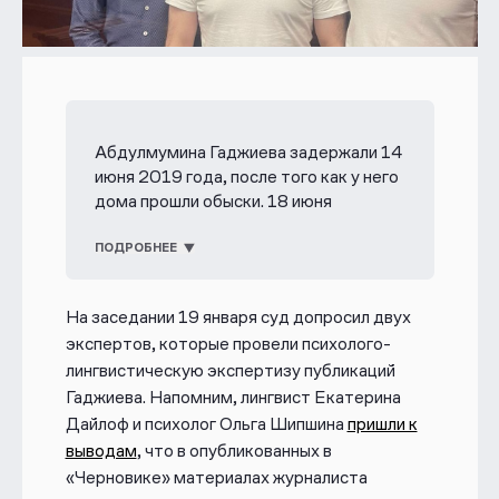
Абдулмумина Гаджиева задержали 14
июня 2019 года, после того как у него
дома прошли обыски. 18 июня
Гаджиева заключили под стражу, а 22
июля ему официально предъявили
ПОДРОБНЕЕ
обвинение, изменив его роль с
непосредственного финансиста
На заседании 19 января суд допросил двух
террористов на идейного
экспертов, которые провели психолого-
вдохновителя. Показания на
лингвистическую экспертизу публикаций
журналиста дал другой обвиняемый
по этому делу Кемал Тамбиев — как
Гаджиева. Напомним, лингвист Екатерина
он заявил, под пытками.
Дайлоф и психолог Ольга Шипшина
пришли к
выводам
, что в опубликованных в
14 апреля 2020 года против Гаджиева
«Черновике» материалах журналиста
возбудили новое уголовное дело об