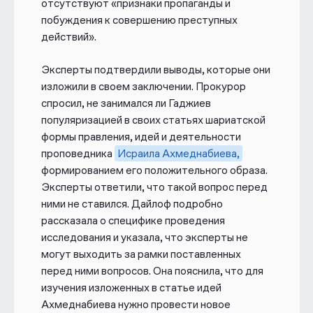
отсутствуют «признаки пропаганды и
участии в экстремистской
побуждения к совершению преступных
организации (ч. 2 ст. 282.2).
действий».
Эксперты подтвердили выводы, которые они
изложили в своем заключении. Прокурор
спросил, не занимался ли Гаджиев
популяризацией в своих статьях шариатской
формы правления, идей и деятельности
проповедника
Исраила Ахмеднабиева,
формированием его положительного образа.
Эксперты ответили, что такой вопрос перед
ними не ставился. Дайлоф подробно
рассказала о специфике проведения
исследования и указала, что эксперты не
могут выходить за рамки поставленных
перед ними вопросов. Она пояснила, что для
изучения изложенных в статье идей
Ахмеднабиева нужно провести новое