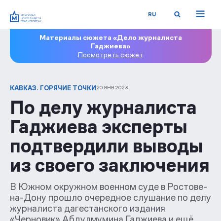
RU
Материалы сюжета «Дело журналиста
Гаджиева»
Посмотреть сюжет
КАВКАЗ. ГОРЯЧИЕ ТОЧКИ
20 ЯНВ 2023
По делу журналиста
Гаджиева эксперты
подтвердили выводы
из своего заключения
В Южном окружном военном суде в Ростове-
на-Дону прошло очередное слушание по делу
журналиста дагестанского издания
«Черновик» Абдулмумина Гаджиева и ещё