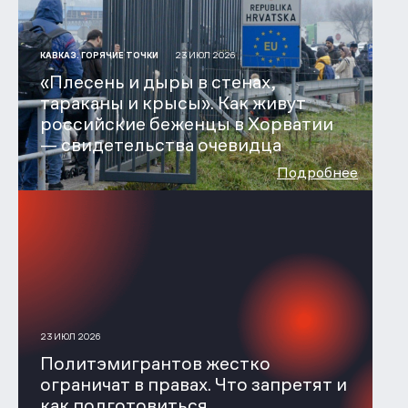
23 ИЮЛ 2026
КАВКАЗ. ГОРЯЧИЕ ТОЧКИ
«Плесень и дыры в стенах,
тараканы и крысы». Как живут
российские беженцы в Хорватии
— свидетельства очевидца
Подробнее
23 ИЮЛ 2026
Политэмигрантов жестко
ограничат в правах. Что запретят и
как подготовиться