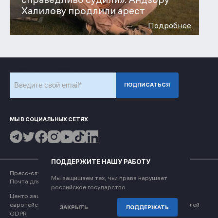
Халилову продлили арест
Подробнее
Subscribe to our newsletter
ПОДПИСАТЬСЯ
МЫ В СОЦИАЛЬНЫХ СЕТЯХ
ПОДДЕРЖИТЕ НАШУ РАБОТУ
Пресс-служба
press@memohrc.org
Мы защищаем тех, чьи права нарушает
Почта для обращений
coordinator@memohrc.org
российское государство
Центр защиты прав человека «Мемориал» использует
европейскую политику сбора и хранения данных пользователей
ЗАКРЫТЬ
ПОДДЕРЖАТЬ
GDPR