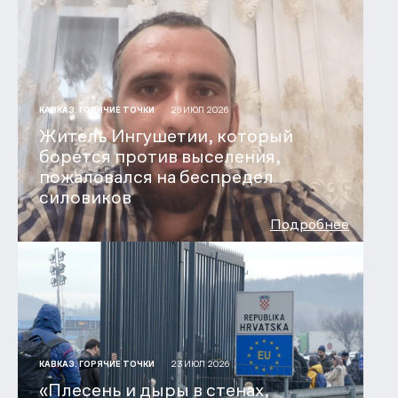
29 ИЮЛ 2026
КАВКАЗ. ГОРЯЧИЕ ТОЧКИ
Житель Ингушетии, который
борется против выселения,
пожаловался на беспредел
силовиков
Подробнее
23 ИЮЛ 2026
КАВКАЗ. ГОРЯЧИЕ ТОЧКИ
«Плесень и дыры в стенах,