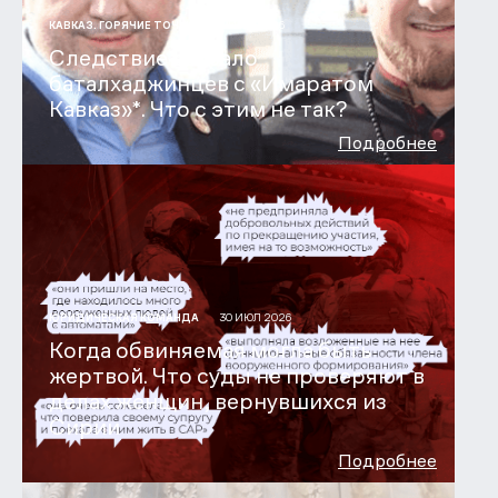
31 ИЮЛ 2026
КАВКАЗ. ГОРЯЧИЕ ТОЧКИ
Следствие связало
баталхаджинцев с «Имаратом
Кавказ»*. Что с этим не так?
Подробнее
30 ИЮЛ 2026
ЮРИДИЧЕСКАЯ КОМАНДА
Когда обвиняемая могла быть
жертвой. Что суды не проверяют в
делах женщин, вернувшихся из
Сирии
Подробнее